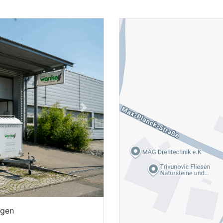
Next
ngen