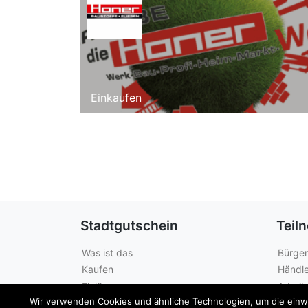
Einkaufen
Stadtgutschein
Teil
Was ist das
Bürger
Kaufen
Händle
Einlösen
Arbeit
Wir verwenden Cookies und ähnliche Technologien, um die einwan
Guthabenabfrage
Städte