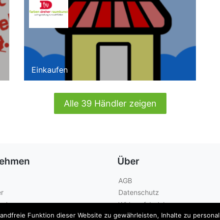
Einkaufen
Alle 39 Händler zeigen
nehmen
Über
AGB
r
Datenschutz
geber
Widerrufsbelehrung
dfreie Funktion dieser Website zu gewährleisten, Inhalte zu personalis
Kontakt