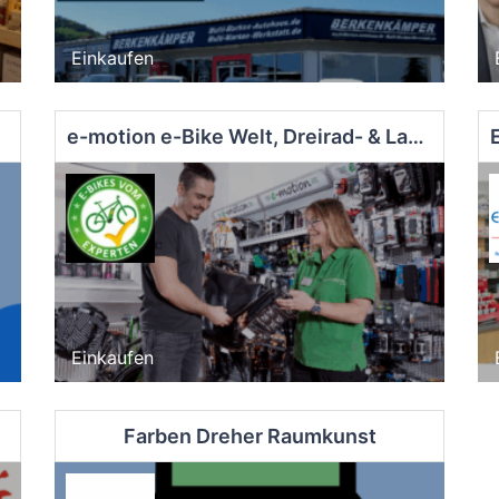
Einkaufen
e-motion e-Bike Welt, Dreirad- & Lastenfahrrad-Zentrum Tuttlingen
Einkaufen
akt
Farben Dreher Raumkunst