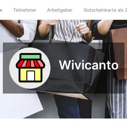
te
Teilnehmer
Arbeitgeber
Gutscheinkarte als 
Wivicanto